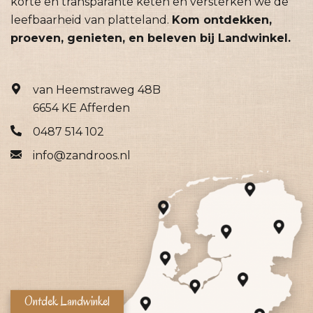
korte en transparante keten en versterken we de
leefbaarheid van platteland.
Kom ontdekken,
proeven, genieten, en beleven bij Landwinkel.
van Heemstraweg 48B
6654 KE Afferden
0487 514 102
info@zandroos.nl
Ontdek Landwinkel