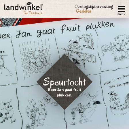
Overslaan
Openingstijden vandaag
Gesloten
en
menu
naar
de
inhoud
gaan
Speurtocht
Boer Jan gaat fruit
plukken.