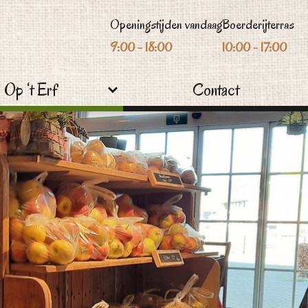
Openingstijden vandaag
Boerderijterras
9:00 - 18:00
10:00 - 17:00
Op ‘t Erf
Contact