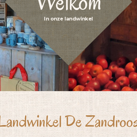
Welkom
In onze landwinkel
Landwinkel De Zandroo