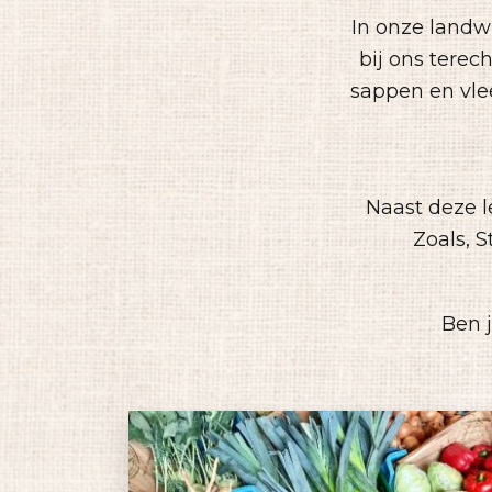
In onze landwi
bij ons terec
sappen en vlee
Naast deze l
Zoals, S
Ben 