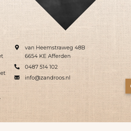
van Heemstraweg 48B
et
6654 KE Afferden
0487 514 102
het
info@zandroos.nl
e