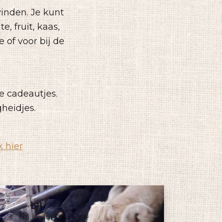
vinden. Je kunt
, fruit, kaas,
 of voor bij de
e cadeautjes.
gheidjes.
k hier